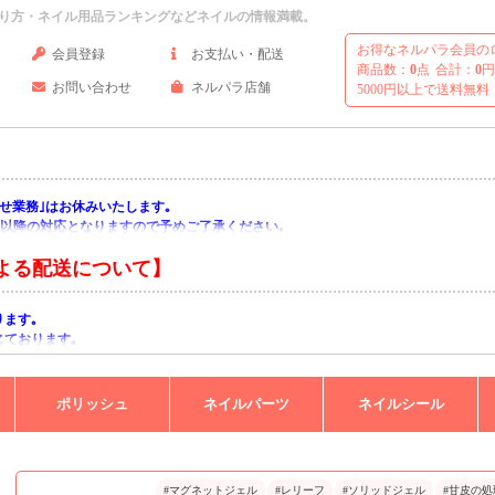
り方・ネイル用品ランキングなどネイルの情報満載。
お得なネルパラ会員の
会員登録
お支払い・配送
商品数：
0
点
合計：
0
円
お問い合わせ
ネルパラ店舗
5000円以上で送料無料
い合わせ業務｣はお休みいたします｡
月)以降の対応となりますので予めご了承ください｡
よる配送について】
ります｡
じております｡
りますようお願い申し上げます｡
ポリッシュ
ネイルパーツ
ネイルシール
#マグネットジェル
#レリーフ
#ソリッドジェル
#甘皮の処