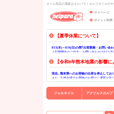
ネイル用品の通販はネルパラ！セルフネイルのや
マイページ
ポイント利用
【夏季休業について】
8/13(木)～8/16(日)の間｢出荷業務・お問
上記期間中のご注文・お問い合わせは8/17(
【令和8年熊本地震の影響に
現在､ 熊本県へのお荷物の出荷を停止してお
また､ 九州全域でお荷物のお届けに遅延が生
ご不便をおかけいたしますが､ 何卒ご理解賜
ジェルネイル
アクリルスカルプ