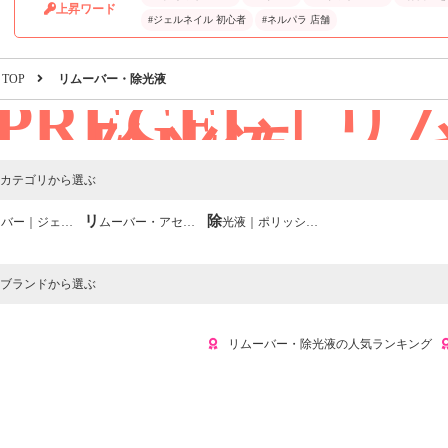
上昇ワード
#ジェルネイル 初心者
#ネルパラ 店舗
TOP
リムーバー・除光液
PREGEL｜リ
ー・除光液
カテゴリから選ぶ
バー｜ジェルネイル用
リムーバー・アセトン｜アクリルスカルプ用
除光液｜ポリッシュ・マニキュア用
ブランドから選ぶ
リムーバー・除光液の人気ランキング