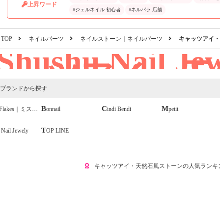
上昇ワード
#ジェルネイル 初心者
#ネルパラ 店舗
TOP
ネイルパーツ
ネイルストーン｜ネイルパーツ
キャッツアイ・
Shushu Nail J
ャッツアイ・天
トーン
ブランドから探す
Flakes｜ミスティックフレークス
Bonnail
Cindi Bendi
Mpetit
 Nail Jewely
TOP LINE
キャッツアイ・天然石風ストーンの人気ランキ