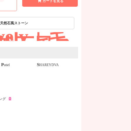
カートを見る
天然石風ストーン
ewely｜キ
然石風ス
Putiel
SHAREYDVA
ング