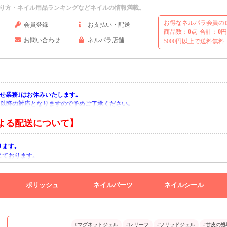
り方・ネイル用品ランキングなどネイルの情報満載。
お得なネルパラ会員の
会員登録
お支払い・配送
商品数：
0
点
合計：
0
円
お問い合わせ
ネルパラ店舗
5000円以上で送料無料
い合わせ業務｣はお休みいたします｡
月)以降の対応となりますので予めご了承ください｡
よる配送について】
ります｡
じております｡
りますようお願い申し上げます｡
ポリッシュ
ネイルパーツ
ネイルシール
#マグネットジェル
#レリーフ
#ソリッドジェル
#甘皮の処