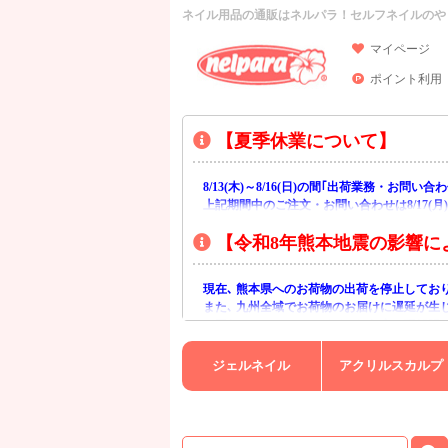
ネイル用品の通販はネルパラ！セルフネイルのや
マイページ
ポイント利用
【夏季休業について】
8/13(木)～8/16(日)の間｢出荷業務・お問
上記期間中のご注文・お問い合わせは8/17(
【令和8年熊本地震の影響に
現在､ 熊本県へのお荷物の出荷を停止してお
また､ 九州全域でお荷物のお届けに遅延が生
ご不便をおかけいたしますが､ 何卒ご理解賜
ジェルネイル
アクリルスカルプ