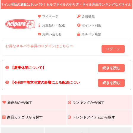
ネイル用品の通販はネルパラ！セルフネイルのやり方・ネイル用品ランキングなどネイル
の情報満載。
マイページ
会員登録
お支払い・配送
ポイント利用
お問い合わせ
ネルパラ店舗
お得なネルパラ会員のログインはこちら⇒
ログイン
【夏季休業について】
8/13(木)～8/16(日)の間｢出荷業務・お問い合わせ業務｣はお休みいたしま
【令和8年熊本地震の影響による配送につい
す｡
上記期間中のご注文・お問い合わせは8/17(月)以降の対応となりますので
て】
現在､ 熊本県へのお荷物の出荷を停止しております｡
予めご了承ください｡
また､ 九州全域でお荷物のお届けに遅延が生じております｡
新商品から探す
ランキングから探す
ご不便をおかけいたしますが､ 何卒ご理解賜りますようお願い申し上げ
ます｡
商品カテゴリから探す
トレンドアイテムから探す