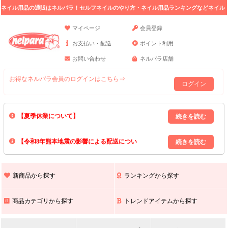
ネイル用品の通販はネルパラ！セルフネイルのやり方・ネイル用品ランキングなどネイル
の情報満載。
マイページ
会員登録
お支払い・配送
ポイント利用
お問い合わせ
ネルパラ店舗
お得なネルパラ会員のログインはこちら⇒
ログイン
【夏季休業について】
8/13(木)～8/16(日)の間｢出荷業務・お問い合わせ業務｣はお休みいたしま
【令和8年熊本地震の影響による配送につい
す｡
上記期間中のご注文・お問い合わせは8/17(月)以降の対応となりますので
て】
現在､ 熊本県へのお荷物の出荷を停止しております｡
予めご了承ください｡
また､ 九州全域でお荷物のお届けに遅延が生じております｡
新商品から探す
ランキングから探す
ご不便をおかけいたしますが､ 何卒ご理解賜りますようお願い申し上げ
ます｡
商品カテゴリから探す
トレンドアイテムから探す