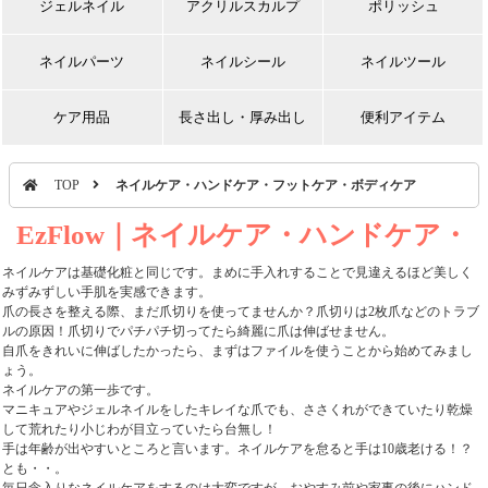
ジェルネイル
アクリルスカルプ
ポリッシュ
ネイルパーツ
ネイルシール
ネイルツール
ケア用品
長さ出し・厚み出し
便利アイテム
TOP
ネイルケア・ハンドケア・フットケア・ボディケア
EzFlow｜ネイルケア・ハンドケア・
フットケア・ボディケア
ネイルケアは基礎化粧と同じです。まめに手入れすることで見違えるほど美しく
みずみずしい手肌を実感できます。
爪の長さを整える際、まだ爪切りを使ってませんか？爪切りは2枚爪などのトラブ
ルの原因！爪切りでパチパチ切ってたら綺麗に爪は伸ばせません。
自爪をきれいに伸ばしたかったら、まずはファイルを使うことから始めてみまし
ょう。
ネイルケアの第一歩です。
マニキュアやジェルネイルをしたキレイな爪でも、ささくれができていたり乾燥
して荒れたり小じわが目立っていたら台無し！
手は年齢が出やすいところと言います。ネイルケアを怠ると手は10歳老ける！？
とも・・。