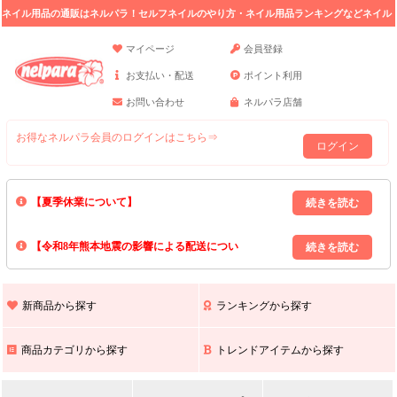
ネイル用品の通販はネルパラ！セルフネイルのやり方・ネイル用品ランキングなどネイル
の情報満載。
マイページ
会員登録
お支払い・配送
ポイント利用
お問い合わせ
ネルパラ店舗
お得なネルパラ会員のログインはこちら⇒
ログイン
【夏季休業について】
8/13(木)～8/16(日)の間｢出荷業務・お問い合わせ業務｣はお休みいたしま
【令和8年熊本地震の影響による配送につい
す｡
上記期間中のご注文・お問い合わせは8/17(月)以降の対応となりますので
て】
現在､ 熊本県へのお荷物の出荷を停止しております｡
予めご了承ください｡
また､ 九州全域でお荷物のお届けに遅延が生じております｡
新商品から探す
ランキングから探す
ご不便をおかけいたしますが､ 何卒ご理解賜りますようお願い申し上げ
ます｡
商品カテゴリから探す
トレンドアイテムから探す