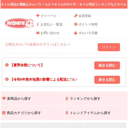
ネイル用品の通販はネルパラ！セルフネイルのやり方・ネイル用品ランキングなどネイル
の情報満載。
マイページ
会員登録
お支払い・配送
ポイント利用
お問い合わせ
ネルパラ店舗
お得なネルパラ会員のログインはこちら⇒
ログイン
【夏季休業について】
8/13(木)～8/16(日)の間｢出荷業務・お問い合わせ業務｣はお休みいたしま
【令和8年熊本地震の影響による配送につい
す｡
上記期間中のご注文・お問い合わせは8/17(月)以降の対応となりますので
て】
現在､ 熊本県へのお荷物の出荷を停止しております｡
予めご了承ください｡
また､ 九州全域でお荷物のお届けに遅延が生じております｡
新商品から探す
ランキングから探す
ご不便をおかけいたしますが､ 何卒ご理解賜りますようお願い申し上げ
ます｡
商品カテゴリから探す
トレンドアイテムから探す