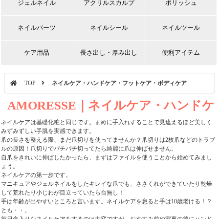
ジェルネイル
アクリルスカルプ
ポリッシュ
ネイルパーツ
ネイルシール
ネイルツール
ケア用品
長さ出し・厚み出し
便利アイテム
TOP
ネイルケア・ハンドケア・フットケア・ボディケア
AMORESSE｜ネイルケア・ハンドケ
ア・フットケア・ボディケア
ネイルケアは基礎化粧と同じです。まめに手入れすることで見違えるほど美しく
みずみずしい手肌を実感できます。
爪の長さを整える際、まだ爪切りを使ってませんか？爪切りは2枚爪などのトラブ
ルの原因！爪切りでパチパチ切ってたら綺麗に爪は伸ばせません。
自爪をきれいに伸ばしたかったら、まずはファイルを使うことから始めてみまし
ょう。
ネイルケアの第一歩です。
マニキュアやジェルネイルをしたキレイな爪でも、ささくれができていたり乾燥
して荒れたり小じわが目立っていたら台無し！
手は年齢が出やすいところと言います。ネイルケアを怠ると手は10歳老ける！？
とも・・。