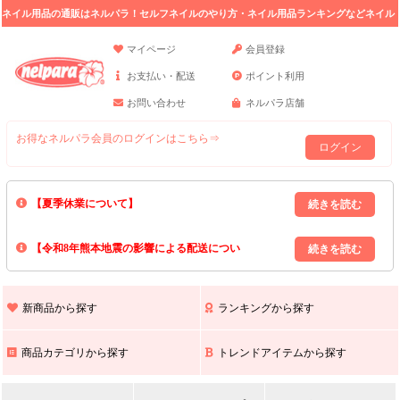
ネイル用品の通販はネルパラ！セルフネイルのやり方・ネイル用品ランキングなどネイル
の情報満載。
マイページ
会員登録
お支払い・配送
ポイント利用
お問い合わせ
ネルパラ店舗
お得なネルパラ会員のログインはこちら⇒
ログイン
【夏季休業について】
8/13(木)～8/16(日)の間｢出荷業務・お問い合わせ業務｣はお休みいたしま
【令和8年熊本地震の影響による配送につい
す｡
上記期間中のご注文・お問い合わせは8/17(月)以降の対応となりますので
て】
現在､ 熊本県へのお荷物の出荷を停止しております｡
予めご了承ください｡
また､ 九州全域でお荷物のお届けに遅延が生じております｡
新商品から探す
ランキングから探す
ご不便をおかけいたしますが､ 何卒ご理解賜りますようお願い申し上げ
ます｡
商品カテゴリから探す
トレンドアイテムから探す