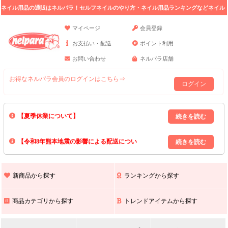
ネイル用品の通販はネルパラ！セルフネイルのやり方・ネイル用品ランキングなどネイル
の情報満載。
マイページ
会員登録
お支払い・配送
ポイント利用
お問い合わせ
ネルパラ店舗
お得なネルパラ会員のログインはこちら⇒
ログイン
【夏季休業について】
8/13(木)～8/16(日)の間｢出荷業務・お問い合わせ業務｣はお休みいたしま
【令和8年熊本地震の影響による配送につい
す｡
上記期間中のご注文・お問い合わせは8/17(月)以降の対応となりますので
て】
現在､ 熊本県へのお荷物の出荷を停止しております｡
予めご了承ください｡
また､ 九州全域でお荷物のお届けに遅延が生じております｡
新商品から探す
ランキングから探す
ご不便をおかけいたしますが､ 何卒ご理解賜りますようお願い申し上げ
ます｡
商品カテゴリから探す
トレンドアイテムから探す