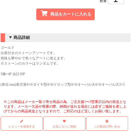
数量
商品をカートに入れる
商品詳細
ゴールド
台座付きのストーンアソートです。
色味も華やかで色々なアートに使えます。
※ストーンのカラーはランダムです。
5種×4P 合計20P
(単位:mm)長方形4×6/ダイヤ型4×8/ドロップ型4×6/オーバル大4×6/オーバル大3×5
※この商品はメーカー取り寄せ商品の為、ご注文後1〜3営業日以内の発送とな
ります。メーカー欠品や廃番の際、納期が送れる場合には必ずご連絡を差し上
げてからの商品発送となりますので、ご対応のほど宜しくお願い致します。
レビューを投稿する
お気に入りに登録
この商品の問い合せ