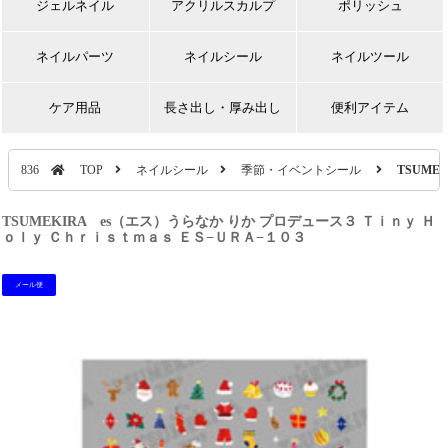
ジェルネイル
アクリルスカルプ
ポリッシュ
ネイルパーツ
ネイルシール
ネイルツール
ケア用品
長さ出し・厚み出し
便利アイテム
836
TOP
ネイルシール
季節・イベントシール
TSUME
TSUMEKIRA es（エス）うらなか りか プロデュース３ Ｔｉｎｙ Ｈ
ｏｌｙ Ｃｈｒｉｓｔｍａｓ ＥＳ−ＵＲＡ−１０３
メール便