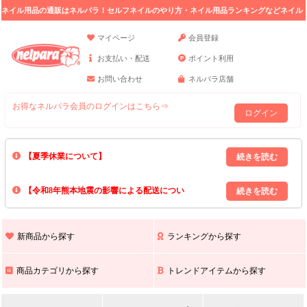
ネイル用品の通販はネルパラ！セルフネイルのやり方・ネイル用品ランキングなどネイル
の情報満載。
マイページ
会員登録
お支払い・配送
ポイント利用
お問い合わせ
ネルパラ店舗
お得なネルパラ会員のログインはこちら⇒
ログイン
【夏季休業について】
8/13(木)～8/16(日)の間｢出荷業務・お問い合わせ業務｣はお休みいたしま
【令和8年熊本地震の影響による配送につい
す｡
上記期間中のご注文・お問い合わせは8/17(月)以降の対応となりますので
て】
現在､ 熊本県へのお荷物の出荷を停止しております｡
予めご了承ください｡
また､ 九州全域でお荷物のお届けに遅延が生じております｡
新商品から探す
ランキングから探す
ご不便をおかけいたしますが､ 何卒ご理解賜りますようお願い申し上げ
ます｡
商品カテゴリから探す
トレンドアイテムから探す