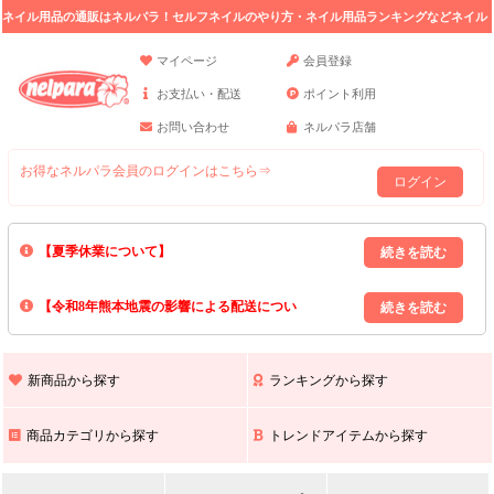
ネイル用品の通販はネルパラ！セルフネイルのやり方・ネイル用品ランキングなどネイル
の情報満載。
マイページ
会員登録
お支払い・配送
ポイント利用
お問い合わせ
ネルパラ店舗
お得なネルパラ会員のログインはこちら⇒
ログイン
【夏季休業について】
8/13(木)～8/16(日)の間｢出荷業務・お問い合わせ業務｣はお休みいたしま
【令和8年熊本地震の影響による配送につい
す｡
上記期間中のご注文・お問い合わせは8/17(月)以降の対応となりますので
て】
現在､ 熊本県へのお荷物の出荷を停止しております｡
予めご了承ください｡
また､ 九州全域でお荷物のお届けに遅延が生じております｡
新商品から探す
ランキングから探す
ご不便をおかけいたしますが､ 何卒ご理解賜りますようお願い申し上げ
ます｡
商品カテゴリから探す
トレンドアイテムから探す