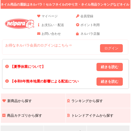
ネイル用品の通販はネルパラ！セルフネイルのやり方・ネイル用品ランキングなどネイル
の情報満載。
マイページ
会員登録
お支払い・配送
ポイント利用
お問い合わせ
ネルパラ店舗
お得なネルパラ会員のログインはこちら⇒
ログイン
【夏季休業について】
8/13(木)～8/16(日)の間｢出荷業務・お問い合わせ業務｣はお休みいたしま
【令和8年熊本地震の影響による配送につい
す｡
上記期間中のご注文・お問い合わせは8/17(月)以降の対応となりますので
て】
現在､ 熊本県へのお荷物の出荷を停止しております｡
予めご了承ください｡
また､ 九州全域でお荷物のお届けに遅延が生じております｡
新商品から探す
ランキングから探す
ご不便をおかけいたしますが､ 何卒ご理解賜りますようお願い申し上げ
ます｡
商品カテゴリから探す
トレンドアイテムから探す