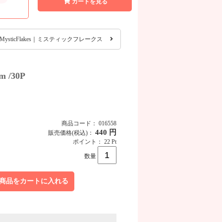
カートを見る
MysticFlakes｜ミスティックフレークス
MysticFlakes プレシオサラインストーン
 /30P
商品コード： 016558
440 円
販売価格
(税込)
：
ポイント： 22 Pt
数量
商品をカートに入れる