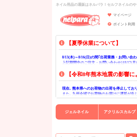
ネイル用品の通販はネルパラ！セルフネイルのや
マイページ
ポイント利用
【夏季休業について】
8/13(木)～8/16(日)の間｢出荷業務・お問
上記期間中のご注文・お問い合わせは8/17(
【令和8年熊本地震の影響に
現在､ 熊本県へのお荷物の出荷を停止してお
また､ 九州全域でお荷物のお届けに遅延が生
ご不便をおかけいたしますが､ 何卒ご理解賜
ジェルネイル
アクリルスカルプ