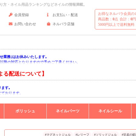
り方・ネイル用品ランキングなどネイルの情報満載。
お得なネルパラ会員の
会員登録
お支払い・配送
商品数：
0
点
合計：
0
円
お問い合わせ
ネルパラ店舗
5000円以上で送料無料
い合わせ業務｣はお休みいたします｡
月)以降の対応となりますので予めご了承ください｡
よる配送について】
ります｡
じております｡
りますようお願い申し上げます｡
ポリッシュ
ネイルパーツ
ネイルシール
#マグネットジェル
#レリーフ
#ソリッドジェル
#甘皮の処