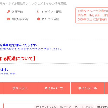
り方・ネイル用品ランキングなどネイルの情報満載。
お得なネルパラ会員の
会員登録
お支払い・配送
商品数：
0
点
合計：
0
円
お問い合わせ
ネルパラ店舗
5000円以上で送料無料
い合わせ業務｣はお休みいたします｡
月)以降の対応となりますので予めご了承ください｡
よる配送について】
ります｡
じております｡
りますようお願い申し上げます｡
ポリッシュ
ネイルパーツ
ネイルシール
#マグネットジェル
#レリーフ
#ソリッドジェル
#甘皮の処