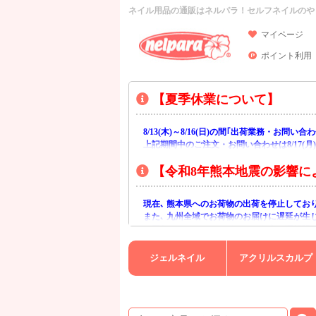
ネイル用品の通販はネルパラ！セルフネイルのや
マイページ
ポイント利用
【夏季休業について】
8/13(木)～8/16(日)の間｢出荷業務・お問
上記期間中のご注文・お問い合わせは8/17(
【令和8年熊本地震の影響に
現在､ 熊本県へのお荷物の出荷を停止してお
また､ 九州全域でお荷物のお届けに遅延が生
ご不便をおかけいたしますが､ 何卒ご理解賜
ジェルネイル
アクリルスカルプ