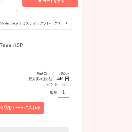
カートを見る
MysticFlakes｜ミスティックフレークス
MysticFlakes プレシオサラインストーン
mm /15P
商品コード： 016557
440 円
販売価格
(税込)
：
ポイント： 22 Pt
数量
商品をカートに入れる