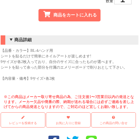
数量
商品をカートに入れる
商品詳細
【品番・カラー】BL-4ハンド用
シートを貼るだけで簡単にネイルアートが楽しめます!
9サイズが各2枚入っており、自分のサイズに合ったものが選べます。
シートを貼って余った部分を付属のエメリーボードで削りおとして下さい。
【内容量・備考】9サイズ×各2枚
※この商品はメーカー取り寄せ商品の為、ご注文後1〜3営業日以内の発送とな
ります。メーカー欠品や廃番の際、納期が送れる場合には必ずご連絡を差し上
げてからの商品発送となりますので、ご対応のほど宜しくお願い致します。
レビューを投稿する
お気に入りに登録
この商品の問い合せ