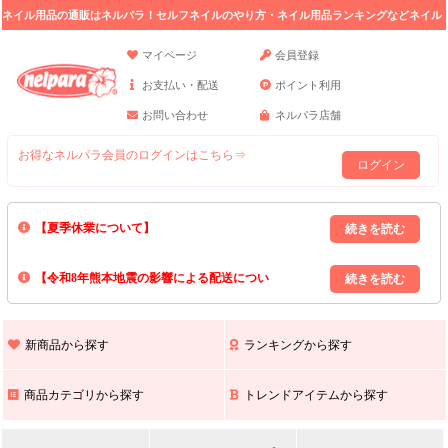
ネイル用品の通販はネルパラ！セルフネイルのやり方・ネイル用品ランキングなどネイル
の情報満載。
マイページ
会員登録
お支払い・配送
ポイント利用
お問い合わせ
ネルパラ店舗
お得なネルパラ会員のログインはこちら⇒
ログイン
【夏季休業について】
8/13(木)～8/16(日)の間｢出荷業務・お問い合わせ業務｣はお休みいたしま
【令和8年熊本地震の影響による配送につい
す｡
上記期間中のご注文・お問い合わせは8/17(月)以降の対応となりますので
て】
現在､ 熊本県へのお荷物の出荷を停止しております｡
予めご了承ください｡
また､ 九州全域でお荷物のお届けに遅延が生じております｡
新商品から探す
ランキングから探す
ご不便をおかけいたしますが､ 何卒ご理解賜りますようお願い申し上げ
ます｡
商品カテゴリから探す
トレンドアイテムから探す