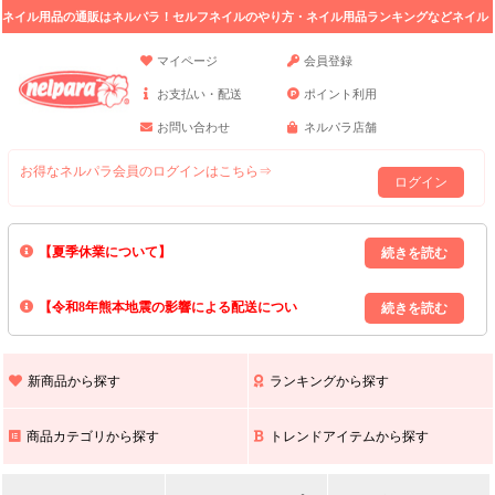
ネイル用品の通販はネルパラ！セルフネイルのやり方・ネイル用品ランキングなどネイル
の情報満載。
マイページ
会員登録
お支払い・配送
ポイント利用
お問い合わせ
ネルパラ店舗
お得なネルパラ会員のログインはこちら⇒
ログイン
【夏季休業について】
8/13(木)～8/16(日)の間｢出荷業務・お問い合わせ業務｣はお休みいたしま
【令和8年熊本地震の影響による配送につい
す｡
上記期間中のご注文・お問い合わせは8/17(月)以降の対応となりますので
て】
現在､ 熊本県へのお荷物の出荷を停止しております｡
予めご了承ください｡
また､ 九州全域でお荷物のお届けに遅延が生じております｡
新商品から探す
ランキングから探す
ご不便をおかけいたしますが､ 何卒ご理解賜りますようお願い申し上げ
ます｡
商品カテゴリから探す
トレンドアイテムから探す