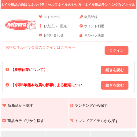
ネイル用品の通販はネルパラ！セルフネイルのやり方・ネイル用品ランキングなどネイル
の情報満載。
マイページ
会員登録
お支払い・配送
ポイント利用
お問い合わせ
ネルパラ店舗
お得なネルパラ会員のログインはこちら⇒
ログイン
【夏季休業について】
8/13(木)～8/16(日)の間｢出荷業務・お問い合わせ業務｣はお休みいたしま
【令和8年熊本地震の影響による配送につい
す｡
上記期間中のご注文・お問い合わせは8/17(月)以降の対応となりますので
て】
現在､ 熊本県へのお荷物の出荷を停止しております｡
予めご了承ください｡
また､ 九州全域でお荷物のお届けに遅延が生じております｡
新商品から探す
ランキングから探す
ご不便をおかけいたしますが､ 何卒ご理解賜りますようお願い申し上げ
ます｡
商品カテゴリから探す
トレンドアイテムから探す