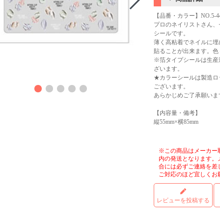
【品番・カラー】NO.5-
プロのネイリストさん、
シールです。
薄く高粘着でネイルに埋
貼ることが出来ます。色
※箔タイプシールは生産
ざいます。
商品
★カラーシールは製造ロ
ございます。
あらかじめご了承願いま
【内容量・備考】
縦55mm×横85mm
※この商品はメーカー
内の発送となります。
合には必ずご連絡を差
ご対応のほど宜しくお
レビューを投稿する