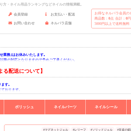
り方・ネイル用品ランキングなどネイルの情報満載。
お得なネルパラ会員の
会員登録
お支払い・配送
商品数：
0
点
合計：
0
円
お問い合わせ
ネルパラ店舗
5000円以上で送料無料
い合わせ業務｣はお休みいたします｡
月)以降の対応となりますので予めご了承ください｡
よる配送について】
ります｡
じております｡
りますようお願い申し上げます｡
ポリッシュ
ネイルパーツ
ネイルシール
#マグネットジェル
#レリーフ
#ソリッドジェル
#甘皮の処