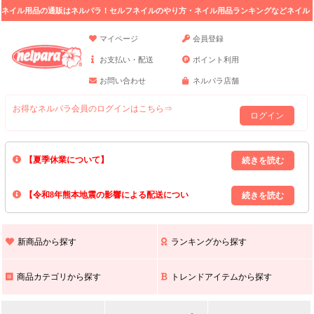
ネイル用品の通販はネルパラ！セルフネイルのやり方・ネイル用品ランキングなどネイル
の情報満載。
マイページ
会員登録
お支払い・配送
ポイント利用
お問い合わせ
ネルパラ店舗
お得なネルパラ会員のログインはこちら⇒
ログイン
【夏季休業について】
8/13(木)～8/16(日)の間｢出荷業務・お問い合わせ業務｣はお休みいたしま
【令和8年熊本地震の影響による配送につい
す｡
上記期間中のご注文・お問い合わせは8/17(月)以降の対応となりますので
て】
現在､ 熊本県へのお荷物の出荷を停止しております｡
予めご了承ください｡
また､ 九州全域でお荷物のお届けに遅延が生じております｡
新商品から探す
ランキングから探す
ご不便をおかけいたしますが､ 何卒ご理解賜りますようお願い申し上げ
ます｡
商品カテゴリから探す
トレンドアイテムから探す