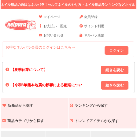
ネイル用品の通販はネルパラ！セルフネイルのやり方・ネイル用品ランキングなどネイル
の情報満載。
マイページ
会員登録
お支払い・配送
ポイント利用
お問い合わせ
ネルパラ店舗
お得なネルパラ会員のログインはこちら⇒
ログイン
【夏季休業について】
8/13(木)～8/16(日)の間｢出荷業務・お問い合わせ業務｣はお休みいたしま
【令和8年熊本地震の影響による配送につい
す｡
上記期間中のご注文・お問い合わせは8/17(月)以降の対応となりますので
て】
現在､ 熊本県へのお荷物の出荷を停止しております｡
予めご了承ください｡
また､ 九州全域でお荷物のお届けに遅延が生じております｡
新商品から探す
ランキングから探す
ご不便をおかけいたしますが､ 何卒ご理解賜りますようお願い申し上げ
ます｡
商品カテゴリから探す
トレンドアイテムから探す