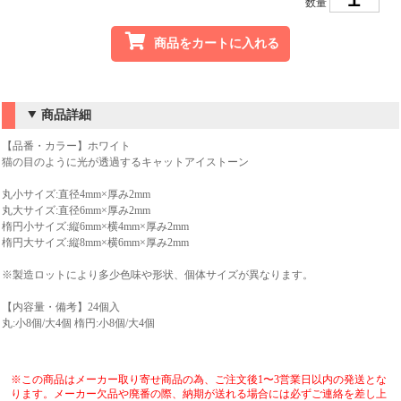
数量
商品をカートに入れる
商品詳細
【品番・カラー】ホワイト
猫の目のように光が透過するキャットアイストーン
丸小サイズ:直径4mm×厚み2mm
丸大サイズ:直径6mm×厚み2mm
楕円小サイズ:縦6mm×横4mm×厚み2mm
楕円大サイズ:縦8mm×横6mm×厚み2mm
※製造ロットにより多少色味や形状、個体サイズが異なります。
【内容量・備考】24個入
丸:小8個/大4個 楕円:小8個/大4個
※この商品はメーカー取り寄せ商品の為、ご注文後1〜3営業日以内の発送とな
ります。メーカー欠品や廃番の際、納期が送れる場合には必ずご連絡を差し上