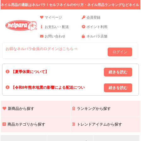
ネイル用品の通販はネルパラ！セルフネイルのやり方・ネイル用品ランキングなどネイル
の情報満載。
マイページ
会員登録
お支払い・配送
ポイント利用
お問い合わせ
ネルパラ店舗
お得なネルパラ会員のログインはこちら⇒
ログイン
【夏季休業について】
8/13(木)～8/16(日)の間｢出荷業務・お問い合わせ業務｣はお休みいたしま
【令和8年熊本地震の影響による配送につい
す｡
上記期間中のご注文・お問い合わせは8/17(月)以降の対応となりますので
て】
現在､ 熊本県へのお荷物の出荷を停止しております｡
予めご了承ください｡
また､ 九州全域でお荷物のお届けに遅延が生じております｡
新商品から探す
ランキングから探す
ご不便をおかけいたしますが､ 何卒ご理解賜りますようお願い申し上げ
ます｡
商品カテゴリから探す
トレンドアイテムから探す