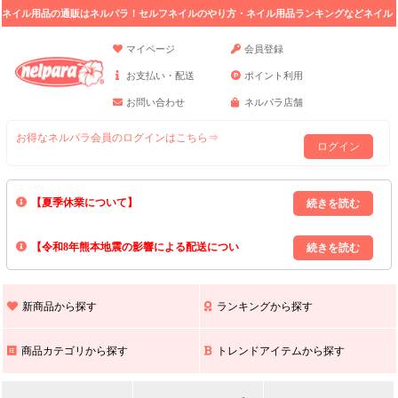
ネイル用品の通販はネルパラ！セルフネイルのやり方・ネイル用品ランキングなどネイル
の情報満載。
マイページ
会員登録
お支払い・配送
ポイント利用
お問い合わせ
ネルパラ店舗
お得なネルパラ会員のログインはこちら⇒
ログイン
【夏季休業について】
8/13(木)～8/16(日)の間｢出荷業務・お問い合わせ業務｣はお休みいたしま
【令和8年熊本地震の影響による配送につい
す｡
上記期間中のご注文・お問い合わせは8/17(月)以降の対応となりますので
て】
現在､ 熊本県へのお荷物の出荷を停止しております｡
予めご了承ください｡
また､ 九州全域でお荷物のお届けに遅延が生じております｡
新商品から探す
ランキングから探す
ご不便をおかけいたしますが､ 何卒ご理解賜りますようお願い申し上げ
ます｡
商品カテゴリから探す
トレンドアイテムから探す