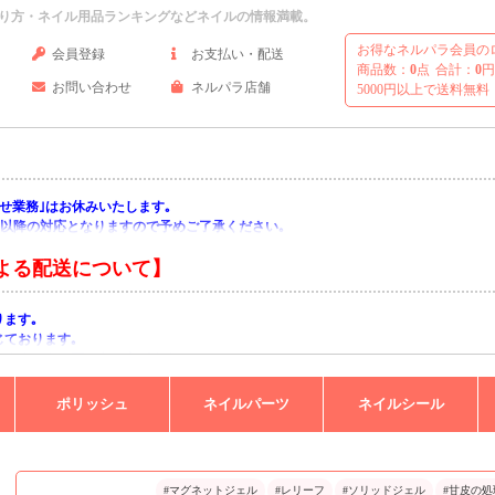
り方・ネイル用品ランキングなどネイルの情報満載。
お得なネルパラ会員の
会員登録
お支払い・配送
商品数：
0
点
合計：
0
円
お問い合わせ
ネルパラ店舗
5000円以上で送料無料
い合わせ業務｣はお休みいたします｡
月)以降の対応となりますので予めご了承ください｡
よる配送について】
ります｡
じております｡
りますようお願い申し上げます｡
ポリッシュ
ネイルパーツ
ネイルシール
#マグネットジェル
#レリーフ
#ソリッドジェル
#甘皮の処