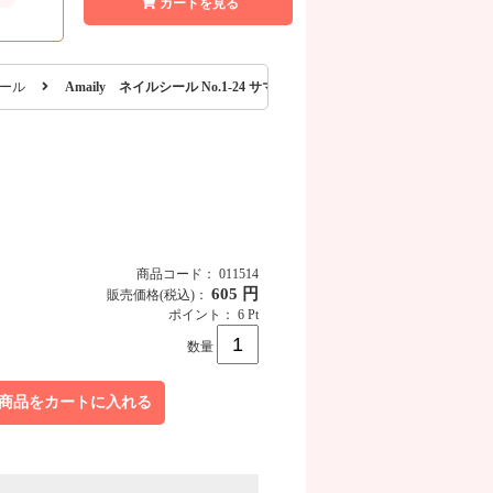
カートを見る
ール
Amaily ネイルシール No.1-24 サマーフラワー
商品コード： 011514
605 円
販売価格
(税込)
：
ポイント： 6 Pt
商品画像
数量
商品をカートに入れる