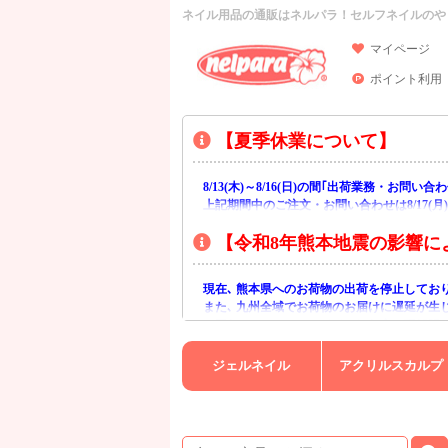
ネイル用品の通販はネルパラ！セルフネイルのや
マイページ
ポイント利用
【夏季休業について】
8/13(木)～8/16(日)の間｢出荷業務・お問
上記期間中のご注文・お問い合わせは8/17(
【令和8年熊本地震の影響に
現在､ 熊本県へのお荷物の出荷を停止してお
また､ 九州全域でお荷物のお届けに遅延が生
ご不便をおかけいたしますが､ 何卒ご理解賜
ジェルネイル
アクリルスカルプ