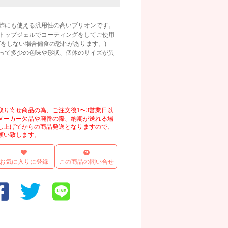
飾にも使える汎用性の高いブリオンです。
トップジェルでコーティングをしてご使用
グをしない場合偏食の恐れがあります。)
って多少の色味や形状、個体のサイズが異
画像
取り寄せ商品の為、ご注文後1〜3営業日以
メーカー欠品や廃番の際、納期が送れる場
し上げてからの商品発送となりますので、
願い致します。
お気に入りに登録
この商品の問い合せ