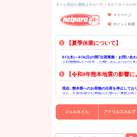
ネイル用品の通販はネルパラ！セルフネイルのや
マイページ
ポイント利用
【夏季休業について】
8/13(木)～8/16(日)の間｢出荷業務・お問
上記期間中のご注文・お問い合わせは8/17(
【令和8年熊本地震の影響に
現在､ 熊本県へのお荷物の出荷を停止してお
また､ 九州全域でお荷物のお届けに遅延が生
ご不便をおかけいたしますが､ 何卒ご理解賜
ジェルネイル
アクリルスカルプ