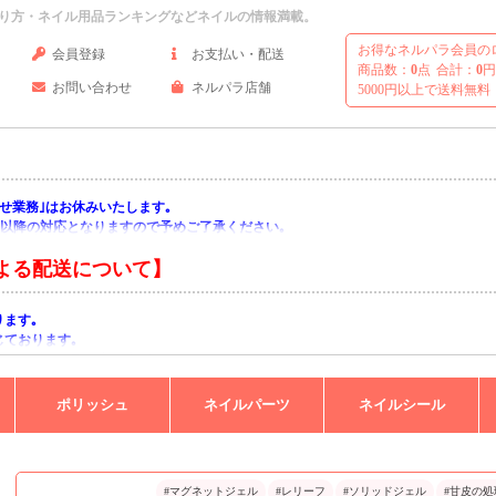
り方・ネイル用品ランキングなどネイルの情報満載。
お得なネルパラ会員の
会員登録
お支払い・配送
商品数：
0
点
合計：
0
円
お問い合わせ
ネルパラ店舗
5000円以上で送料無料
い合わせ業務｣はお休みいたします｡
月)以降の対応となりますので予めご了承ください｡
よる配送について】
ります｡
じております｡
りますようお願い申し上げます｡
ポリッシュ
ネイルパーツ
ネイルシール
#マグネットジェル
#レリーフ
#ソリッドジェル
#甘皮の処