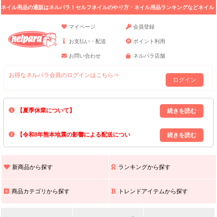
ネイル用品の通販はネルパラ！セルフネイルのやり方・ネイル用品ランキングなどネイル
の情報満載。
マイページ
会員登録
お支払い・配送
ポイント利用
お問い合わせ
ネルパラ店舗
お得なネルパラ会員のログインはこちら⇒
ログイン
【夏季休業について】
8/13(木)～8/16(日)の間｢出荷業務・お問い合わせ業務｣はお休みいたしま
【令和8年熊本地震の影響による配送につい
す｡
上記期間中のご注文・お問い合わせは8/17(月)以降の対応となりますので
て】
現在､ 熊本県へのお荷物の出荷を停止しております｡
予めご了承ください｡
また､ 九州全域でお荷物のお届けに遅延が生じております｡
新商品から探す
ランキングから探す
ご不便をおかけいたしますが､ 何卒ご理解賜りますようお願い申し上げ
ます｡
商品カテゴリから探す
トレンドアイテムから探す