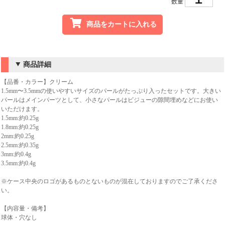
数量
商品をカートに入れる
商品詳細
【品番・カラー】クリーム
1.5mm〜3.5mmの使いやすいサイズのパールがたっぷり入ったセットです。大きい
パールはメインパーツとして、小さなパールはビジューの隙間埋めなどにお使い
いただけます。
1.5mm:約0.25g
1.8mm:約0.25g
2mm:約0.25g
2.5mm:約0.35g
3mm:約0.4g
3.5mm:約0.4g
※ケース中央のロゴがあるものとないものが混在しておりますのでご了承くださ
い。
【内容量・備考】
球体・穴なし