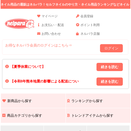
ネイル用品の通販はネルパラ！セルフネイルのやり方・ネイル用品ランキングなどネイル
の情報満載。
マイページ
会員登録
お支払い・配送
ポイント利用
お問い合わせ
ネルパラ店舗
お得なネルパラ会員のログインはこちら⇒
ログイン
【夏季休業について】
8/13(木)～8/16(日)の間｢出荷業務・お問い合わせ業務｣はお休みいたしま
【令和8年熊本地震の影響による配送につい
す｡
上記期間中のご注文・お問い合わせは8/17(月)以降の対応となりますので
て】
現在､ 熊本県へのお荷物の出荷を停止しております｡
予めご了承ください｡
また､ 九州全域でお荷物のお届けに遅延が生じております｡
新商品から探す
ランキングから探す
ご不便をおかけいたしますが､ 何卒ご理解賜りますようお願い申し上げ
ます｡
商品カテゴリから探す
トレンドアイテムから探す