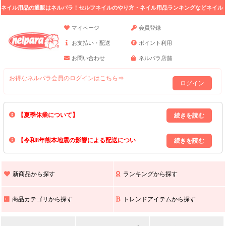
ネイル用品の通販はネルパラ！セルフネイルのやり方・ネイル用品ランキングなどネイル
の情報満載。
マイページ
会員登録
お支払い・配送
ポイント利用
お問い合わせ
ネルパラ店舗
お得なネルパラ会員のログインはこちら⇒
ログイン
【夏季休業について】
8/13(木)～8/16(日)の間｢出荷業務・お問い合わせ業務｣はお休みいたしま
【令和8年熊本地震の影響による配送につい
す｡
上記期間中のご注文・お問い合わせは8/17(月)以降の対応となりますので
て】
現在､ 熊本県へのお荷物の出荷を停止しております｡
予めご了承ください｡
また､ 九州全域でお荷物のお届けに遅延が生じております｡
新商品から探す
ランキングから探す
ご不便をおかけいたしますが､ 何卒ご理解賜りますようお願い申し上げ
ます｡
商品カテゴリから探す
トレンドアイテムから探す