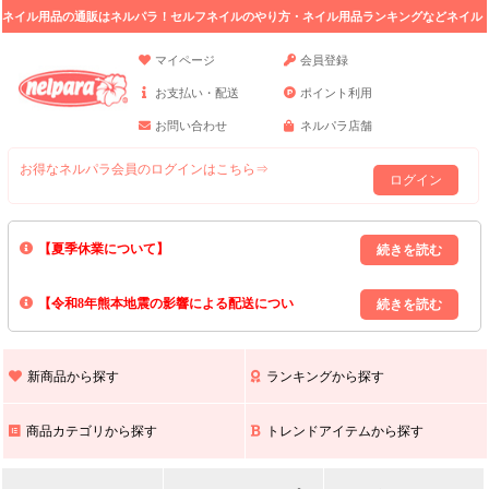
ネイル用品の通販はネルパラ！セルフネイルのやり方・ネイル用品ランキングなどネイル
の情報満載。
マイページ
会員登録
お支払い・配送
ポイント利用
お問い合わせ
ネルパラ店舗
お得なネルパラ会員のログインはこちら⇒
ログイン
【夏季休業について】
8/13(木)～8/16(日)の間｢出荷業務・お問い合わせ業務｣はお休みいたしま
【令和8年熊本地震の影響による配送につい
す｡
上記期間中のご注文・お問い合わせは8/17(月)以降の対応となりますので
て】
現在､ 熊本県へのお荷物の出荷を停止しております｡
予めご了承ください｡
また､ 九州全域でお荷物のお届けに遅延が生じております｡
新商品から探す
ランキングから探す
ご不便をおかけいたしますが､ 何卒ご理解賜りますようお願い申し上げ
ます｡
商品カテゴリから探す
トレンドアイテムから探す