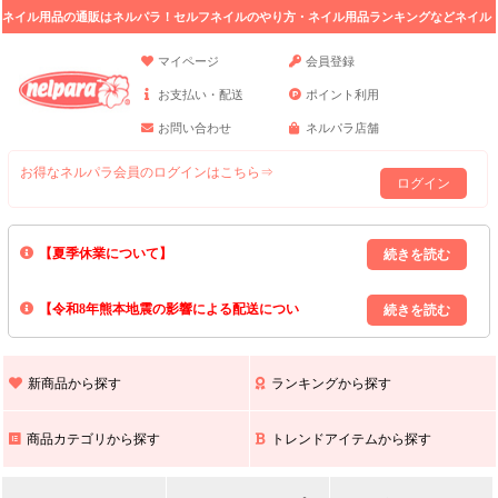
ネイル用品の通販はネルパラ！セルフネイルのやり方・ネイル用品ランキングなどネイル
の情報満載。
マイページ
会員登録
お支払い・配送
ポイント利用
お問い合わせ
ネルパラ店舗
お得なネルパラ会員のログインはこちら⇒
ログイン
【夏季休業について】
8/13(木)～8/16(日)の間｢出荷業務・お問い合わせ業務｣はお休みいたしま
【令和8年熊本地震の影響による配送につい
す｡
上記期間中のご注文・お問い合わせは8/17(月)以降の対応となりますので
て】
現在､ 熊本県へのお荷物の出荷を停止しております｡
予めご了承ください｡
また､ 九州全域でお荷物のお届けに遅延が生じております｡
新商品から探す
ランキングから探す
ご不便をおかけいたしますが､ 何卒ご理解賜りますようお願い申し上げ
ます｡
商品カテゴリから探す
トレンドアイテムから探す