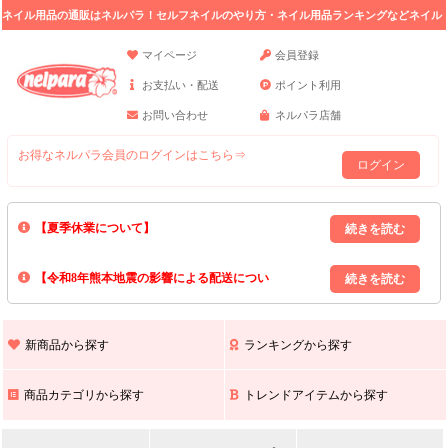
ネイル用品の通販はネルパラ！セルフネイルのやり方・ネイル用品ランキングなどネイル
の情報満載。
マイページ
会員登録
お支払い・配送
ポイント利用
お問い合わせ
ネルパラ店舗
お得なネルパラ会員のログインはこちら⇒
ログイン
【夏季休業について】
8/13(木)～8/16(日)の間｢出荷業務・お問い合わせ業務｣はお休みいたしま
【令和8年熊本地震の影響による配送につい
す｡
上記期間中のご注文・お問い合わせは8/17(月)以降の対応となりますので
て】
現在､ 熊本県へのお荷物の出荷を停止しております｡
予めご了承ください｡
また､ 九州全域でお荷物のお届けに遅延が生じております｡
新商品から探す
ランキングから探す
ご不便をおかけいたしますが､ 何卒ご理解賜りますようお願い申し上げ
ます｡
商品カテゴリから探す
トレンドアイテムから探す