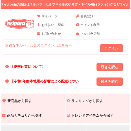
ネイル用品の通販はネルパラ！セルフネイルのやり方・ネイル用品ランキングなどネイル
の情報満載。
マイページ
会員登録
お支払い・配送
ポイント利用
お問い合わせ
ネルパラ店舗
お得なネルパラ会員のログインはこちら⇒
ログイン
【夏季休業について】
8/13(木)～8/16(日)の間｢出荷業務・お問い合わせ業務｣はお休みいたしま
【令和8年熊本地震の影響による配送につい
す｡
上記期間中のご注文・お問い合わせは8/17(月)以降の対応となりますので
て】
現在､ 熊本県へのお荷物の出荷を停止しております｡
予めご了承ください｡
また､ 九州全域でお荷物のお届けに遅延が生じております｡
新商品から探す
ランキングから探す
ご不便をおかけいたしますが､ 何卒ご理解賜りますようお願い申し上げ
ます｡
商品カテゴリから探す
トレンドアイテムから探す