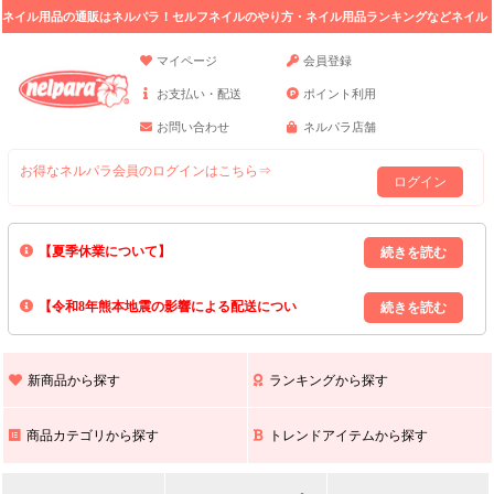
ネイル用品の通販はネルパラ！セルフネイルのやり方・ネイル用品ランキングなどネイル
の情報満載。
マイページ
会員登録
お支払い・配送
ポイント利用
お問い合わせ
ネルパラ店舗
お得なネルパラ会員のログインはこちら⇒
ログイン
【夏季休業について】
8/13(木)～8/16(日)の間｢出荷業務・お問い合わせ業務｣はお休みいたしま
【令和8年熊本地震の影響による配送につい
す｡
上記期間中のご注文・お問い合わせは8/17(月)以降の対応となりますので
て】
現在､ 熊本県へのお荷物の出荷を停止しております｡
予めご了承ください｡
また､ 九州全域でお荷物のお届けに遅延が生じております｡
新商品から探す
ランキングから探す
ご不便をおかけいたしますが､ 何卒ご理解賜りますようお願い申し上げ
ます｡
商品カテゴリから探す
トレンドアイテムから探す