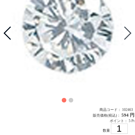
商品コード： 102463
594 円
販売価格
(税込)
：
ポイント： 5 Pt
数量