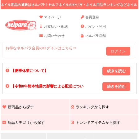
ネイル用品の通販はネルパラ！セルフネイルのやり方・ネイル用品ランキングなどネイル
の情報満載。
マイページ
会員登録
お支払い・配送
ポイント利用
お問い合わせ
ネルパラ店舗
お得なネルパラ会員のログインはこちら⇒
ログイン
【夏季休業について】
8/13(木)～8/16(日)の間｢出荷業務・お問い合わせ業務｣はお休みいたしま
【令和8年熊本地震の影響による配送につい
す｡
上記期間中のご注文・お問い合わせは8/17(月)以降の対応となりますので
て】
現在､ 熊本県へのお荷物の出荷を停止しております｡
予めご了承ください｡
また､ 九州全域でお荷物のお届けに遅延が生じております｡
新商品から探す
ランキングから探す
ご不便をおかけいたしますが､ 何卒ご理解賜りますようお願い申し上げ
ます｡
商品カテゴリから探す
トレンドアイテムから探す