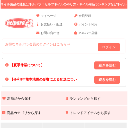
ネイル用品の通販はネルパラ！セルフネイルのやり方・ネイル用品ランキングなどネイル
の情報満載。
マイページ
会員登録
お支払い・配送
ポイント利用
お問い合わせ
ネルパラ店舗
お得なネルパラ会員のログインはこちら⇒
ログイン
【夏季休業について】
8/13(木)～8/16(日)の間｢出荷業務・お問い合わせ業務｣はお休みいたしま
【令和8年熊本地震の影響による配送につい
す｡
上記期間中のご注文・お問い合わせは8/17(月)以降の対応となりますので
て】
現在､ 熊本県へのお荷物の出荷を停止しております｡
予めご了承ください｡
また､ 九州全域でお荷物のお届けに遅延が生じております｡
新商品から探す
ランキングから探す
ご不便をおかけいたしますが､ 何卒ご理解賜りますようお願い申し上げ
ます｡
商品カテゴリから探す
トレンドアイテムから探す