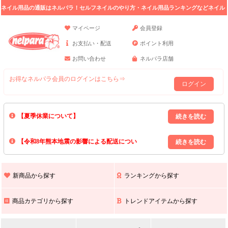
ネイル用品の通販はネルパラ！セルフネイルのやり方・ネイル用品ランキングなどネイル
の情報満載。
マイページ
会員登録
お支払い・配送
ポイント利用
お問い合わせ
ネルパラ店舗
お得なネルパラ会員のログインはこちら⇒
ログイン
【夏季休業について】
8/13(木)～8/16(日)の間｢出荷業務・お問い合わせ業務｣はお休みいたしま
【令和8年熊本地震の影響による配送につい
す｡
上記期間中のご注文・お問い合わせは8/17(月)以降の対応となりますので
て】
現在､ 熊本県へのお荷物の出荷を停止しております｡
予めご了承ください｡
また､ 九州全域でお荷物のお届けに遅延が生じております｡
新商品から探す
ランキングから探す
ご不便をおかけいたしますが､ 何卒ご理解賜りますようお願い申し上げ
ます｡
商品カテゴリから探す
トレンドアイテムから探す