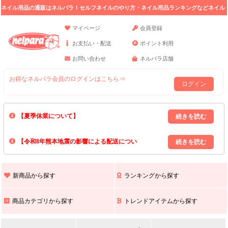
ネイル用品の通販はネルパラ！セルフネイルのやり方・ネイル用品ランキングなどネイル
の情報満載。
マイページ
会員登録
お支払い・配送
ポイント利用
お問い合わせ
ネルパラ店舗
お得なネルパラ会員のログインはこちら⇒
ログイン
【夏季休業について】
8/13(木)～8/16(日)の間｢出荷業務・お問い合わせ業務｣はお休みいたしま
【令和8年熊本地震の影響による配送につい
す｡
上記期間中のご注文・お問い合わせは8/17(月)以降の対応となりますので
て】
現在､ 熊本県へのお荷物の出荷を停止しております｡
予めご了承ください｡
また､ 九州全域でお荷物のお届けに遅延が生じております｡
新商品から探す
ランキングから探す
ご不便をおかけいたしますが､ 何卒ご理解賜りますようお願い申し上げ
ます｡
商品カテゴリから探す
トレンドアイテムから探す