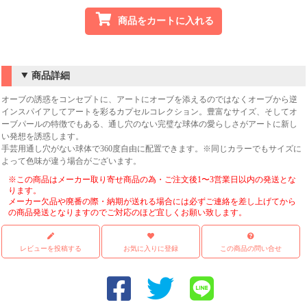
商品をカートに入れる
商品詳細
オーブの誘惑をコンセプトに、アートにオーブを添えるのではなくオーブから逆
インスパイアしてアートを彩るカプセルコレクション。豊富なサイズ、そしてオ
ーブパールの特徴でもある、通し穴のない完璧な球体の愛らしさがアートに新し
い発想を誘惑します。
手芸用通し穴がない球体で360度自由に配置できます。※同じカラーでもサイズに
よって色味が違う場合がございます。
※この商品はメーカー取り寄せ商品の為・ご注文後1〜3営業日以内の発送とな
ります。
メーカー欠品や廃番の際・納期が送れる場合には必ずご連絡を差し上げてから
の商品発送となりますのでご対応のほど宜しくお願い致します。
レビューを投稿する
お気に入りに登録
この商品の問い合せ