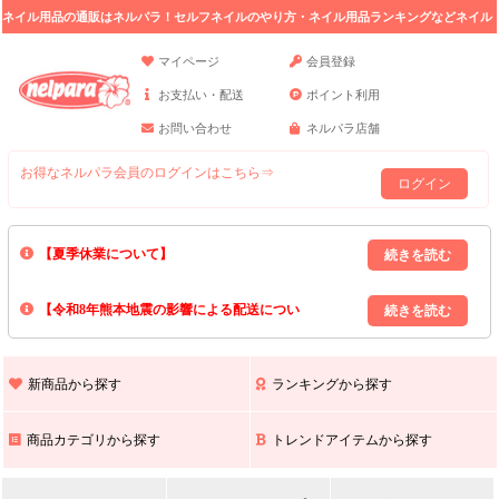
ネイル用品の通販はネルパラ！セルフネイルのやり方・ネイル用品ランキングなどネイル
の情報満載。
マイページ
会員登録
お支払い・配送
ポイント利用
お問い合わせ
ネルパラ店舗
お得なネルパラ会員のログインはこちら⇒
ログイン
【夏季休業について】
8/13(木)～8/16(日)の間｢出荷業務・お問い合わせ業務｣はお休みいたしま
【令和8年熊本地震の影響による配送につい
す｡
上記期間中のご注文・お問い合わせは8/17(月)以降の対応となりますので
て】
現在､ 熊本県へのお荷物の出荷を停止しております｡
予めご了承ください｡
また､ 九州全域でお荷物のお届けに遅延が生じております｡
新商品から探す
ランキングから探す
ご不便をおかけいたしますが､ 何卒ご理解賜りますようお願い申し上げ
ます｡
商品カテゴリから探す
トレンドアイテムから探す