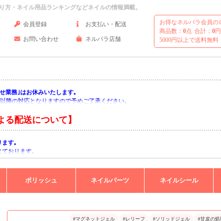
り方・ネイル用品ランキングなどネイルの情報満載。
お得なネルパラ会員の
会員登録
お支払い・配送
商品数：
0
点
合計：
0
円
お問い合わせ
ネルパラ店舗
5000円以上で送料無料
い合わせ業務｣はお休みいたします｡
月)以降の対応となりますので予めご了承ください｡
よる配送について】
ります｡
じております｡
りますようお願い申し上げます｡
ポリッシュ
ネイルパーツ
ネイルシール
#マグネットジェル
#レリーフ
#ソリッドジェル
#甘皮の処