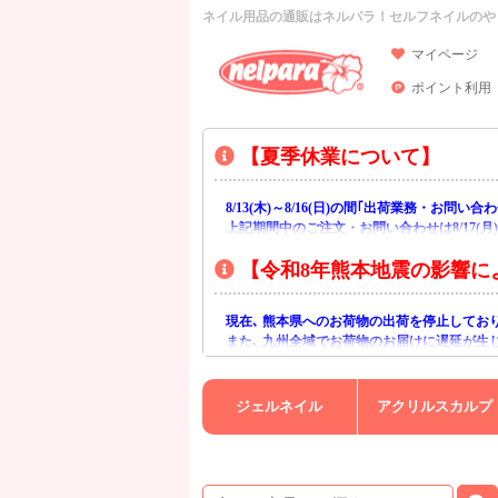
ネイル用品の通販はネルパラ！セルフネイルのや
マイページ
ポイント利用
【夏季休業について】
8/13(木)～8/16(日)の間｢出荷業務・お問
上記期間中のご注文・お問い合わせは8/17(
【令和8年熊本地震の影響に
現在､ 熊本県へのお荷物の出荷を停止してお
また､ 九州全域でお荷物のお届けに遅延が生
ご不便をおかけいたしますが､ 何卒ご理解賜
ジェルネイル
アクリルスカルプ