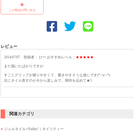
この商品の問い合せ
レビュー
2014/07/07 投稿者： ひー おすすめレベル：
★★★★★
まだ届いたばかりですが
すごくグリップが握りやすくて、書きやすそうな感じです(*>w<*)
次にネイル直すのが今から楽しみで、期待を込めて★5
2012/10/18 投稿者： どっとチャン おすすめレベル：
★★★★★
安い!
関連カテゴリ
安くて使いやすくて楽しくなっちゃって気づいたら手も足も水玉になってました
ジェルネイル
>
Naility!｜ネイリティー