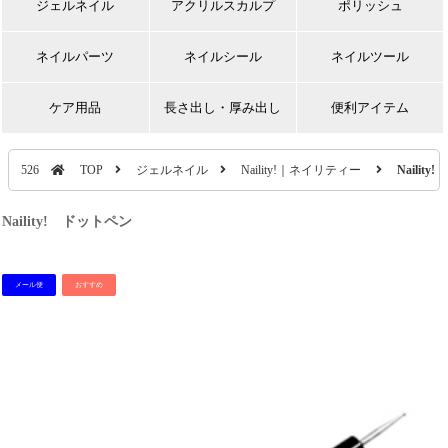
ジェルネイル
アクリルスカルプ
ポリッシュ
ネイルパーツ
ネイルシール
ネイルツール
ケア用品
長さ出し・厚み出し
便利アイテム
526
TOP
ジェルネイル
Naility!｜ネイリティー
Nailit
Naility! ドットペン
メール便
おすすめ