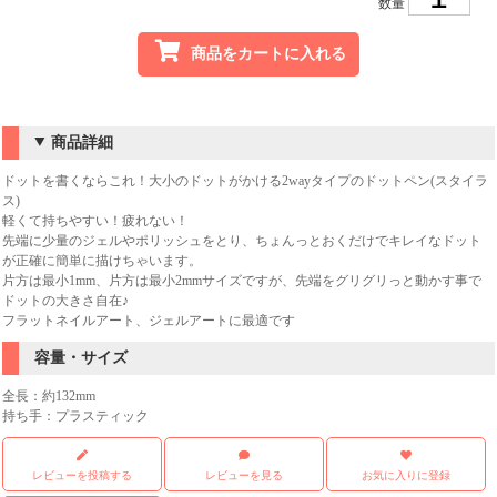
数量
商品をカートに入れる
商品詳細
ドットを書くならこれ！大小のドットがかける2wayタイプのドットペン(スタイラ
ス)
軽くて持ちやすい！疲れない！
先端に少量のジェルやポリッシュをとり、ちょんっとおくだけでキレイなドット
が正確に簡単に描けちゃいます。
片方は最小1mm、片方は最小2mmサイズですが、先端をグリグリっと動かす事で
ドットの大きさ自在♪
フラットネイルアート、ジェルアートに最適です
容量・サイズ
全長：約132mm
持ち手：プラスティック
レビューを投稿する
レビューを見る
お気に入りに登録