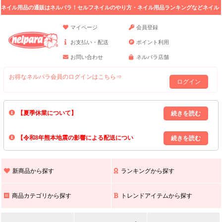
ネイル用品の通販はネルパラ！セルフネイルのやり方・ネイル用品ランキングなどネイル
の情報満載。
マイページ
会員登録
お支払い・配送
ポイント利用
お問い合わせ
ネルパラ店舗
お得なネルパラ会員のログインはこちら⇒
ログイン
【夏季休業について】
8/13(木)～8/16(日)の間｢出荷業務・お問い合わせ業務｣はお休みいたしま
【令和8年熊本地震の影響による配送につい
す｡
上記期間中のご注文・お問い合わせは8/17(月)以降の対応となりますので
て】
現在､ 熊本県へのお荷物の出荷を停止しております｡
予めご了承ください｡
また､ 九州全域でお荷物のお届けに遅延が生じております｡
新商品から探す
ランキングから探す
ご不便をおかけいたしますが､ 何卒ご理解賜りますようお願い申し上げ
ます｡
商品カテゴリから探す
トレンドアイテムから探す