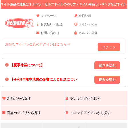
ネイル用品の通販はネルパラ！セルフネイルのやり方・ネイル用品ランキングなどネイル
の情報満載。
マイページ
会員登録
お支払い・配送
ポイント利用
お問い合わせ
ネルパラ店舗
お得なネルパラ会員のログインはこちら⇒
ログイン
【夏季休業について】
8/13(木)～8/16(日)の間｢出荷業務・お問い合わせ業務｣はお休みいたしま
【令和8年熊本地震の影響による配送につい
す｡
上記期間中のご注文・お問い合わせは8/17(月)以降の対応となりますので
て】
現在､ 熊本県へのお荷物の出荷を停止しております｡
予めご了承ください｡
また､ 九州全域でお荷物のお届けに遅延が生じております｡
新商品から探す
ランキングから探す
ご不便をおかけいたしますが､ 何卒ご理解賜りますようお願い申し上げ
ます｡
商品カテゴリから探す
トレンドアイテムから探す