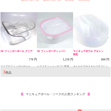
NF フィンガーボール クリア
NF フィンガーディッパー
マニキュアボウル アセトン
対応
770 円
1,210 円
660 円
クリアのフィンガーボール
イクステンションオフに最適
ネイルケアやスカルプオフに！
3
商品
マニキュアボール・ソークの人気ランキング