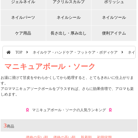
ジェルネイル
アクリルスカルプ
ポリッシュ
ネイルパーツ
ネイルシール
ネイルツール
ケア用品
長さ出し・厚み出し
便利アイテム
TOP
ネイルケア・ハンドケア・フットケア・ボディケア
ネイ
マニキュアボール・ソーク
お湯に浸けて甘皮をやわらかくしてから処理すると、とてもきれいに仕上がりま
す。
アロママニキュアソークボールをプラスすれば、さらに効果倍増で、アロマも楽
しめます。
マニキュアボール・ソークの人気ランキング
3
商品
価格の安い順
価格の高い順
新着順
初期状態