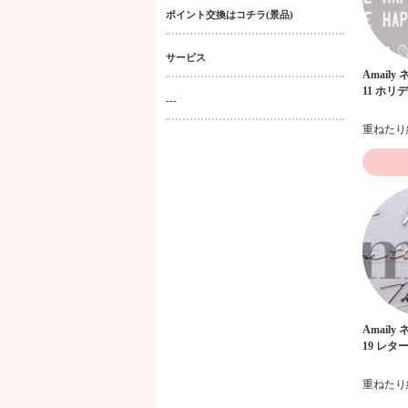
ポイント交換はコチラ(景品)
サービス
Amaily
11 ホリデ
---
Amaily
19 レター 