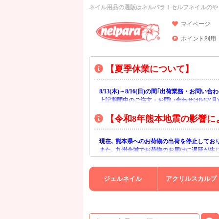
ネイル用品の通販はネルパラ！セルフネイルのや
マイページ
ポイント利用
【夏季休業について】
8/13(木)～8/16(日)の間｢出荷業務・お問
上記期間中のご注文・お問い合わせは8/17(
【令和8年熊本地震の影響に
現在､ 熊本県へのお荷物の出荷を停止してお
また､ 九州全域でお荷物のお届けに遅延が生
ご不便をおかけいたしますが､ 何卒ご理解賜
ジェルネイル
アクリルスカルプ