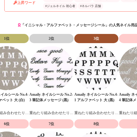
上昇ワード
#ジェルネイル 初心者
#ネルパラ 店舗
「イニシャル・アルファベット・メッセージシール」の人気ネイル用
1位
2位
3位
 ネイルシール No.4-
Amaily ネイルシール No.2-
Amaily ネイルシール No.4-
Amaily 
ァベット 大 (白)
3 筆記体メッセージ (黒)
1 アルファベット 大 (黒)
4 筆記体メ
重ねたり組み合わせたりデザイン自在の貼るだけネイルシール
重ねたり組み合わせたりデザイン自在の貼るだけネイルシール
重ねたり組み合わせたりデザイン自在の貼るだけネイルシール
6位
7位
8位