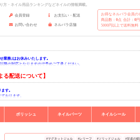
り方・ネイル用品ランキングなどネイルの情報満載。
お得なネルパラ会員の
会員登録
お支払い・配送
商品数：
0
点
合計：
0
円
お問い合わせ
ネルパラ店舗
5000円以上で送料無料
い合わせ業務｣はお休みいたします｡
月)以降の対応となりますので予めご了承ください｡
よる配送について】
ります｡
じております｡
りますようお願い申し上げます｡
ポリッシュ
ネイルパーツ
ネイルシール
#マグネットジェル
#レリーフ
#ソリッドジェル
#甘皮の処