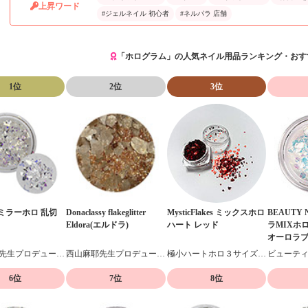
上昇ワード
#ジェルネイル 初心者
#ネルパラ 店舗
「ホログラム」の人気ネイル用品ランキング・おす
1位
2位
3位
n ミラーホロ 乱切
Donaclassy flakeglitter
MysticFlakes ミックスホロ
BEAUTY 
Eldora(エルドラ)
ハート レッド
ラMIXホ
オーロラブル
野尻早苗先生プロデュースのホログラム
西山麻耶先生プロデュースグリッター
極小ハートホロ３サイズMIX
ビューテ
6位
7位
8位