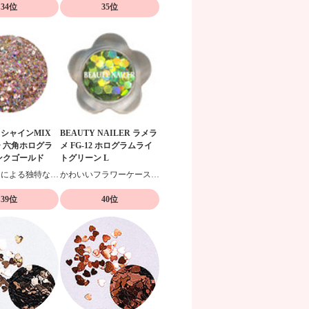
34位
35位
E シャインMIX
BEAUTY NAILER ラメラ
 六角ホログラ
メ FG-12 ホログラムライ
ンクゴールド
トグリーン L
表面の凹凸による独特な輝きが特徴
かわいいフラワーケース入りのホログラムフィルム
39位
40位