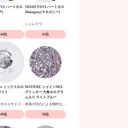
DVA ハートホロ
SHAREYDVA ハートホロ
ア)
Mahogany(マホガニー)
ワ
シャレドワ
44位
45位
lakes ミックスホロ
MATIERE シャインMIX
ワイト
グリッター 六角ホログラ
ム入り ライトブルー
極小ハートホロ３サイズMIX
表面の凹凸による独特な輝きが特徴
49位
50位