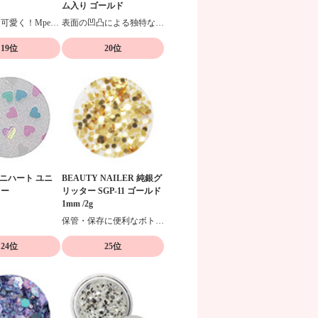
ム入り ゴールド
お洒落に！可愛く！Mpetit厳選のリーズナブルなホロシリーズ☆
表面の凹凸による独特な輝きが特徴
19位
20位
 ミニハート ユニ
BEAUTY NAILER 純銀グ
ラー
リッター SGP-11 ゴールド
1mm /2g
ン
保管・保存に便利なボトル入りの純銀グリッター
24位
25位