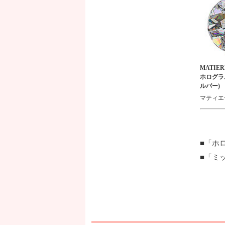
MATIE
ホログラ
ルバー)
マティエ
「ホ
「ミ