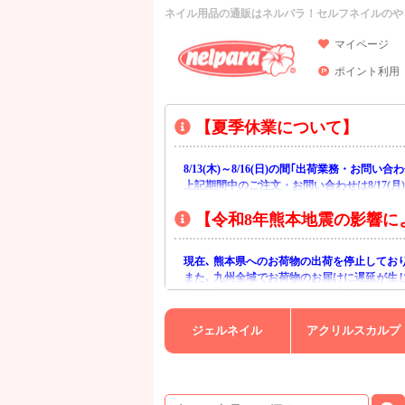
ネイル用品の通販はネルパラ！セルフネイルのや
マイページ
ポイント利用
【夏季休業について】
8/13(木)～8/16(日)の間｢出荷業務・お問
上記期間中のご注文・お問い合わせは8/17(
【令和8年熊本地震の影響に
現在､ 熊本県へのお荷物の出荷を停止してお
また､ 九州全域でお荷物のお届けに遅延が生
ご不便をおかけいたしますが､ 何卒ご理解賜
ジェルネイル
アクリルスカルプ