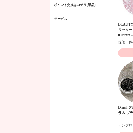
ポイント交換はコチラ(景品)
サービス
BEAUTY
リッター 
---
0.05mm /
D.nai
ラム ブ
アンプロ