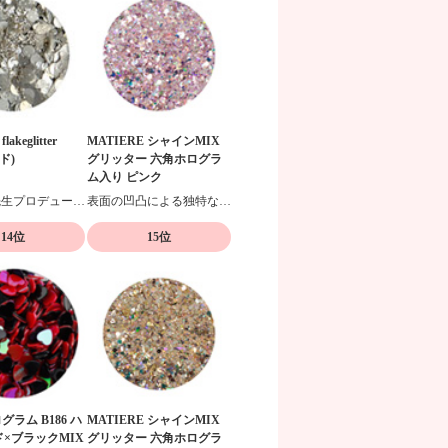
flakeglitter
MATIERE シャインMIX
イド)
グリッター 六角ホログラ
ム入り ピンク
西山麻耶先生プロデュースグリッター
表面の凹凸による独特な輝きが特徴
14位
15位
ホログラム B186 ハ
MATIERE シャインMIX
ド×ブラックMIX
グリッター 六角ホログラ