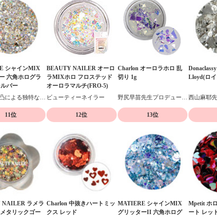
RE シャインMIX
BEAUTY NAILER オーロ
Charlon オーロラホロ 乱
Donaclassy 
ー 六角ホログラ
ラMIXホロ フロステッド
切り 1g
Lloyd(ロ
シルバー
オーロラマルチ(FRO-5)
表面の凹凸による独特な輝きが特徴
ビューティーネイラー
野尻早苗先生プロデュースのホログラム
11位
12位
13位
 NAILER ラメラ
Charlon 中抜きハートミッ
MATIERE シャインMIX
Mpetit 
36 メタリックゴー
クス レッド
グリッターII 六角ホログ
ート レッ