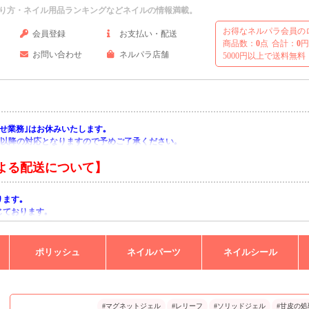
り方・ネイル用品ランキングなどネイルの情報満載。
お得なネルパラ会員の
会員登録
お支払い・配送
商品数：
0
点
合計：
0
円
お問い合わせ
ネルパラ店舗
5000円以上で送料無料
い合わせ業務｣はお休みいたします｡
月)以降の対応となりますので予めご了承ください｡
よる配送について】
ります｡
じております｡
りますようお願い申し上げます｡
ポリッシュ
ネイルパーツ
ネイルシール
#マグネットジェル
#レリーフ
#ソリッドジェル
#甘皮の処