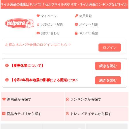
ネイル用品の通販はネルパラ！セルフネイルのやり方・ネイル用品ランキングなどネイル
の情報満載。
マイページ
会員登録
お支払い・配送
ポイント利用
お問い合わせ
ネルパラ店舗
お得なネルパラ会員のログインはこちら⇒
ログイン
【夏季休業について】
8/13(木)～8/16(日)の間｢出荷業務・お問い合わせ業務｣はお休みいたしま
【令和8年熊本地震の影響による配送につい
す｡
上記期間中のご注文・お問い合わせは8/17(月)以降の対応となりますので
て】
現在､ 熊本県へのお荷物の出荷を停止しております｡
予めご了承ください｡
また､ 九州全域でお荷物のお届けに遅延が生じております｡
新商品から探す
ランキングから探す
ご不便をおかけいたしますが､ 何卒ご理解賜りますようお願い申し上げ
ます｡
商品カテゴリから探す
トレンドアイテムから探す