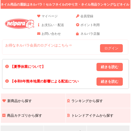
ネイル用品の通販はネルパラ！セルフネイルのやり方・ネイル用品ランキングなどネイル
の情報満載。
マイページ
会員登録
お支払い・配送
ポイント利用
お問い合わせ
ネルパラ店舗
お得なネルパラ会員のログインはこちら⇒
ログイン
【夏季休業について】
8/13(木)～8/16(日)の間｢出荷業務・お問い合わせ業務｣はお休みいたしま
【令和8年熊本地震の影響による配送につい
す｡
上記期間中のご注文・お問い合わせは8/17(月)以降の対応となりますので
て】
現在､ 熊本県へのお荷物の出荷を停止しております｡
予めご了承ください｡
また､ 九州全域でお荷物のお届けに遅延が生じております｡
新商品から探す
ランキングから探す
ご不便をおかけいたしますが､ 何卒ご理解賜りますようお願い申し上げ
ます｡
商品カテゴリから探す
トレンドアイテムから探す