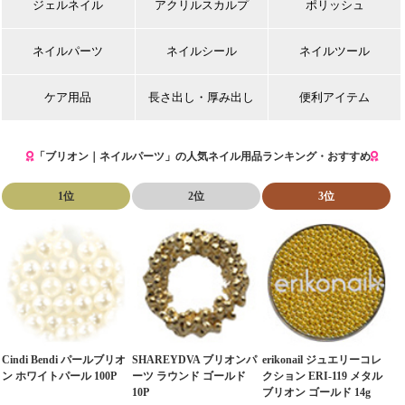
ジェルネイル
アクリルスカルプ
ポリッシュ
ネイルパーツ
ネイルシール
ネイルツール
ケア用品
長さ出し・厚み出し
便利アイテム
「ブリオン｜ネイルパーツ」の人気ネイル用品ランキング・おすすめ
1位
2位
3位
Cindi Bendi パールブリオ
SHAREYDVA ブリオンパ
erikonail ジュエリーコレ
ン ホワイトパール 100P
ーツ ラウンド ゴールド
クション ERI-119 メタル
10P
ブリオン ゴールド 14g