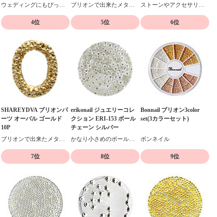
ウェディングにもぴったりのパールブリオン♪
ブリオンで出来たメタルパーツ3mm10個入り
ストーンやアクセサリーとの相性抜群、メタルブリオン
4位
5位
6位
SHAREYDVA ブリオンパ
erikonail ジュエリーコレ
Bonnail ブリオン3color
ーツ オーバル ゴールド
クション ERI-153 ボール
set(3カラーセット)
10P
チェーン シルバー
ブリオンで出来たメタルパーツ6×4mm10個入り
かなり小さめのボールチェーン30cm×3本入り
ボンネイル
7位
8位
9位