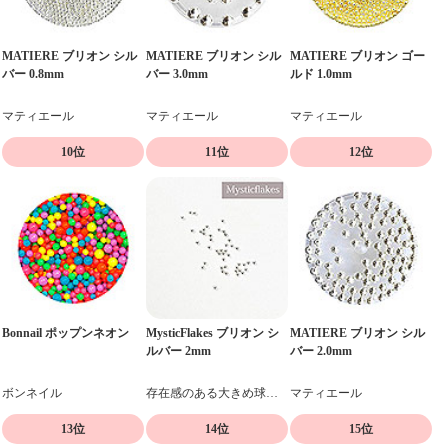
MATIERE ブリオン シル
MATIERE ブリオン シル
MATIERE ブリオン ゴー
バー 0.8mm
バー 3.0mm
ルド 1.0mm
マティエール
マティエール
マティエール
10位
11位
12位
Bonnail ポップンネオン
MysticFlakes ブリオン シ
MATIERE ブリオン シル
ルバー 2mm
バー 2.0mm
ボンネイル
存在感のある大きめ球体ブリオン
マティエール
13位
14位
15位