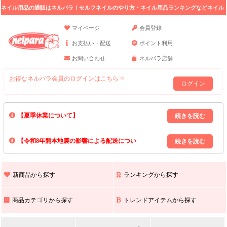
ネイル用品の通販はネルパラ！セルフネイルのやり方・ネイル用品ランキングなどネイル
の情報満載。
マイページ
会員登録
お支払い・配送
ポイント利用
お問い合わせ
ネルパラ店舗
お得なネルパラ会員のログインはこちら⇒
ログイン
【夏季休業について】
8/13(木)～8/16(日)の間｢出荷業務・お問い合わせ業務｣はお休みいたしま
【令和8年熊本地震の影響による配送につい
す｡
上記期間中のご注文・お問い合わせは8/17(月)以降の対応となりますので
て】
現在､ 熊本県へのお荷物の出荷を停止しております｡
予めご了承ください｡
また､ 九州全域でお荷物のお届けに遅延が生じております｡
新商品から探す
ランキングから探す
ご不便をおかけいたしますが､ 何卒ご理解賜りますようお願い申し上げ
ます｡
商品カテゴリから探す
トレンドアイテムから探す