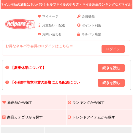
ネイル用品の通販はネルパラ！セルフネイルのやり方・ネイル用品ランキングなどネイル
の情報満載。
マイページ
会員登録
お支払い・配送
ポイント利用
お問い合わせ
ネルパラ店舗
お得なネルパラ会員のログインはこちら⇒
ログイン
【夏季休業について】
8/13(木)～8/16(日)の間｢出荷業務・お問い合わせ業務｣はお休みいたしま
【令和8年熊本地震の影響による配送につい
す｡
上記期間中のご注文・お問い合わせは8/17(月)以降の対応となりますので
て】
現在､ 熊本県へのお荷物の出荷を停止しております｡
予めご了承ください｡
また､ 九州全域でお荷物のお届けに遅延が生じております｡
新商品から探す
ランキングから探す
ご不便をおかけいたしますが､ 何卒ご理解賜りますようお願い申し上げ
ます｡
商品カテゴリから探す
トレンドアイテムから探す