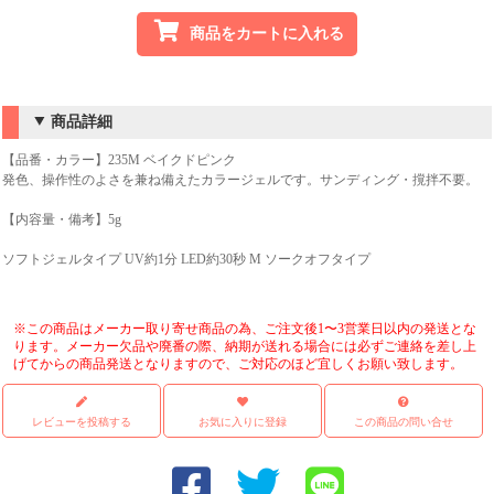
商品をカートに入れる
商品詳細
【品番・カラー】235M ベイクドピンク
発色、操作性のよさを兼ね備えたカラージェルです。サンディング・撹拌不要。
【内容量・備考】5g
ソフトジェルタイプ UV約1分 LED約30秒 M ソークオフタイプ
※この商品はメーカー取り寄せ商品の為、ご注文後1〜3営業日以内の発送とな
ります。メーカー欠品や廃番の際、納期が送れる場合には必ずご連絡を差し上
げてからの商品発送となりますので、ご対応のほど宜しくお願い致します。
レビューを投稿する
お気に入りに登録
この商品の問い合せ