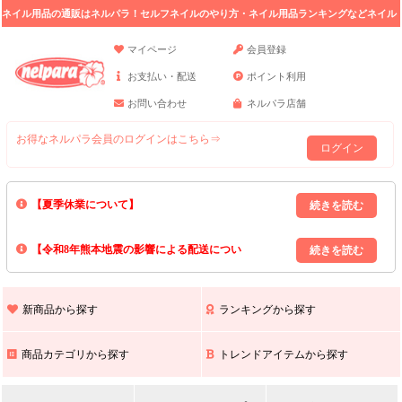
ネイル用品の通販はネルパラ！セルフネイルのやり方・ネイル用品ランキングなどネイル
の情報満載。
マイページ
会員登録
お支払い・配送
ポイント利用
お問い合わせ
ネルパラ店舗
お得なネルパラ会員のログインはこちら⇒
ログイン
【夏季休業について】
8/13(木)～8/16(日)の間｢出荷業務・お問い合わせ業務｣はお休みいたしま
【令和8年熊本地震の影響による配送につい
す｡
上記期間中のご注文・お問い合わせは8/17(月)以降の対応となりますので
て】
現在､ 熊本県へのお荷物の出荷を停止しております｡
予めご了承ください｡
また､ 九州全域でお荷物のお届けに遅延が生じております｡
新商品から探す
ランキングから探す
ご不便をおかけいたしますが､ 何卒ご理解賜りますようお願い申し上げ
ます｡
商品カテゴリから探す
トレンドアイテムから探す