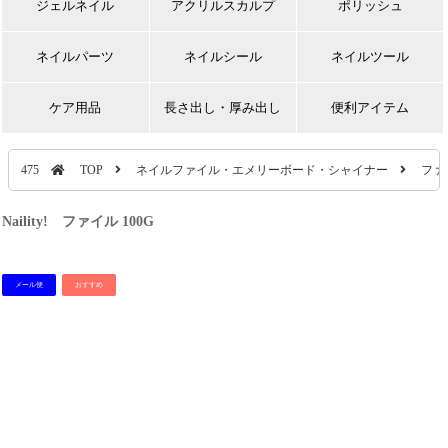
ジェルネイル
アクリルスカルプ
ポリッシュ
ネイルパーツ
ネイルシール
ネイルツール
ケア用品
長さ出し・厚み出し
便利アイテム
475
TOP
ネイルファイル・エメリーボード・シャイナー
ファ
Naility! ファイル 100G
メール便
おすすめ