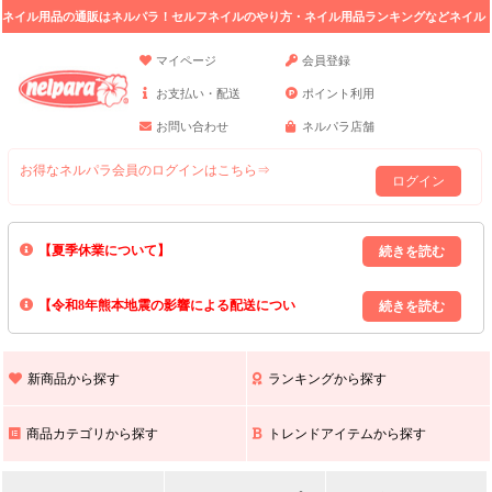
ネイル用品の通販はネルパラ！セルフネイルのやり方・ネイル用品ランキングなどネイル
の情報満載。
マイページ
会員登録
お支払い・配送
ポイント利用
お問い合わせ
ネルパラ店舗
お得なネルパラ会員のログインはこちら⇒
ログイン
【夏季休業について】
8/13(木)～8/16(日)の間｢出荷業務・お問い合わせ業務｣はお休みいたしま
【令和8年熊本地震の影響による配送につい
す｡
上記期間中のご注文・お問い合わせは8/17(月)以降の対応となりますので
て】
現在､ 熊本県へのお荷物の出荷を停止しております｡
予めご了承ください｡
また､ 九州全域でお荷物のお届けに遅延が生じております｡
新商品から探す
ランキングから探す
ご不便をおかけいたしますが､ 何卒ご理解賜りますようお願い申し上げ
ます｡
商品カテゴリから探す
トレンドアイテムから探す