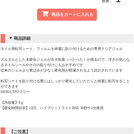
数量
商品をカートに入れる
商品詳細
ネイル用転写シート、フィルムを綺麗に貼り付けるための専用クリアジェル
ヌルヌルとした未硬化ジェルが出ず粘着（ぺたぺた）が残るので、浮きが気にな
るネイルシールやホロの貼り付けにもおすすめです
従来のジェルより黄ばみが少なく硬化熱が軽減されるよう設計されています
転写シートを貼り付ける際にはしっかり硬化していただくと綺麗に転写すること
ができます
HEMA,TPOフリー
【内容量】8ｇ
【硬化時間目安】LED、ハイブリッドライト対応 30秒〜1分推奨
【ご注意】