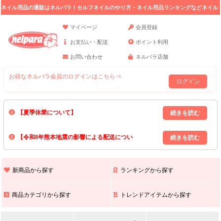
ネイル用品の通販はネルパラ！セルフネイルのやり方・ネイル用品ランキングなどネイル
の情報満載。
マイページ
会員登録
お支払い・配送
ポイント利用
お問い合わせ
ネルパラ店舗
お得なネルパラ会員のログインはこちら⇒
ログイン
【夏季休業について】
8/13(木)～8/16(日)の間｢出荷業務・お問い合わせ業務｣はお休みいたしま
【令和8年熊本地震の影響による配送につい
す｡
上記期間中のご注文・お問い合わせは8/17(月)以降の対応となりますので
て】
現在､ 熊本県へのお荷物の出荷を停止しております｡
予めご了承ください｡
また､ 九州全域でお荷物のお届けに遅延が生じております｡
新商品から探す
ランキングから探す
ご不便をおかけいたしますが､ 何卒ご理解賜りますようお願い申し上げ
ます｡
商品カテゴリから探す
トレンドアイテムから探す