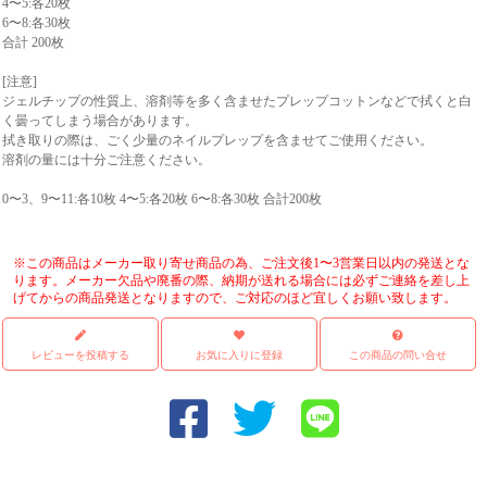
4〜5:各20枚
6〜8:各30枚
合計 200枚
[注意]
ジェルチップの性質上、溶剤等を多く含ませたプレップコットンなどで拭くと白
く曇ってしまう場合があります。
拭き取りの際は、ごく少量のネイルプレップを含ませてご使用ください。
溶剤の量には十分ご注意ください。
0〜3、9〜11:各10枚 4〜5:各20枚 6〜8:各30枚 合計200枚
※この商品はメーカー取り寄せ商品の為、ご注文後1〜3営業日以内の発送とな
ります。メーカー欠品や廃番の際、納期が送れる場合には必ずご連絡を差し上
げてからの商品発送となりますので、ご対応のほど宜しくお願い致します。
レビューを投稿する
お気に入りに登録
この商品の問い合せ