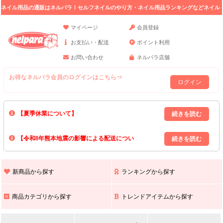
ネイル用品の通販はネルパラ！セルフネイルのやり方・ネイル用品ランキングなどネイル
の情報満載。
マイページ
会員登録
お支払い・配送
ポイント利用
お問い合わせ
ネルパラ店舗
お得なネルパラ会員のログインはこちら⇒
ログイン
【夏季休業について】
8/13(木)～8/16(日)の間｢出荷業務・お問い合わせ業務｣はお休みいたしま
【令和8年熊本地震の影響による配送につい
す｡
上記期間中のご注文・お問い合わせは8/17(月)以降の対応となりますので
て】
現在､ 熊本県へのお荷物の出荷を停止しております｡
予めご了承ください｡
また､ 九州全域でお荷物のお届けに遅延が生じております｡
新商品から探す
ランキングから探す
ご不便をおかけいたしますが､ 何卒ご理解賜りますようお願い申し上げ
ます｡
商品カテゴリから探す
トレンドアイテムから探す