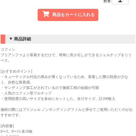
数量
商品をカートに入れる
商品詳細
コフィン
プリアンファより装着するだけで、簡単に長さ出しができるジェルチップをリリ
ース。
[おすすめポイント]
・キューティクル付近の厚みが薄くなっているため、装着した際の段差が少な
く、自然な装着感。
・サンディング加工がされているので施術工程の短縮が可能
・人気のコフィン型フルチップ
・使用頻度の高いサイズを多めにセットした、全12サイズ、計200枚入
施術の際にはプリジェル ノンサンディングフィルと併せてご使用いただくのがお
すすめです。
[内容量]
0〜3、9〜11:各10枚