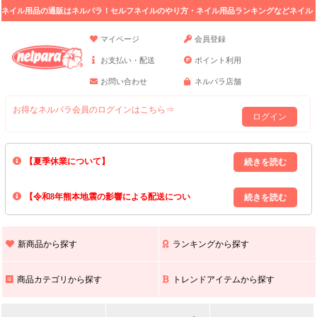
ネイル用品の通販はネルパラ！セルフネイルのやり方・ネイル用品ランキングなどネイル
の情報満載。
マイページ
会員登録
お支払い・配送
ポイント利用
お問い合わせ
ネルパラ店舗
お得なネルパラ会員のログインはこちら⇒
ログイン
【夏季休業について】
8/13(木)～8/16(日)の間｢出荷業務・お問い合わせ業務｣はお休みいたしま
【令和8年熊本地震の影響による配送につい
す｡
上記期間中のご注文・お問い合わせは8/17(月)以降の対応となりますので
て】
現在､ 熊本県へのお荷物の出荷を停止しております｡
予めご了承ください｡
また､ 九州全域でお荷物のお届けに遅延が生じております｡
新商品から探す
ランキングから探す
ご不便をおかけいたしますが､ 何卒ご理解賜りますようお願い申し上げ
ます｡
商品カテゴリから探す
トレンドアイテムから探す